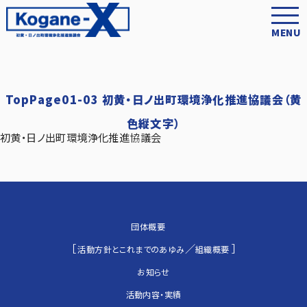
MENU
TopPage01-03 初黄・日ノ出町環境浄化推進協議会（黄
色縦文字）
初黄・日ノ出町環境浄化推進協議会
団体概要
［
／
］
活動方針とこれまでのあゆみ
組織概要
お知らせ
活動内容・実績