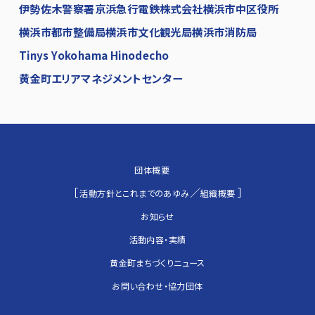
伊勢佐木警察署
京浜急行電鉄株式会社
横浜市中区役所
横浜市都市整備局
横浜市文化観光局
横浜市消防局
Tinys Yokohama Hinodecho
黄金町エリアマネジメントセンター
団体概要
［
／
］
活動方針とこれまでのあゆみ
組織概要
お知らせ
活動内容・実績
黄金町まちづくりニュース
お問い合わせ・協力団体